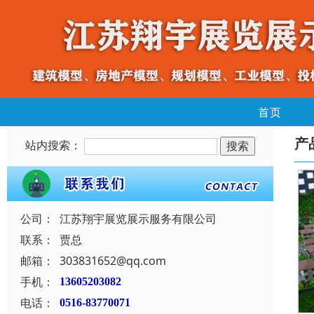
首页
产
站内搜索：
公司：
江苏翔宇展览展示服务有限公司
联系：
贾总
邮箱：
303831652@qq.com
手机：
13605203082
电话：
0516-83770071