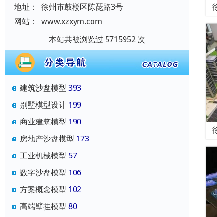
地址：
徐州市鼓楼区陈琵路3号
网站：
www.xzxym.com
本站共被浏览过 5715952 次
建筑沙盘模型
393
别墅模型设计
199
商业建筑模型
190
房地产沙盘模型
173
工业机械模型
57
数字沙盘模型
106
方案概念模型
102
高端壁挂模型
80