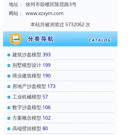
地址：
徐州市鼓楼区陈琵路3号
网站：
www.xzxym.com
本站共被浏览过 5732062 次
建筑沙盘模型
393
别墅模型设计
199
商业建筑模型
190
房地产沙盘模型
173
工业机械模型
57
数字沙盘模型
106
方案概念模型
102
高端壁挂模型
80