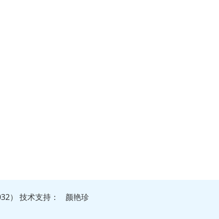
032）
技
术
支
持
：
颜艳珍