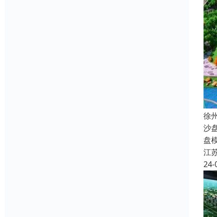
徐
沙
盘
江
24-