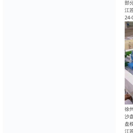
部
江
24-
徐
沙
盘
江