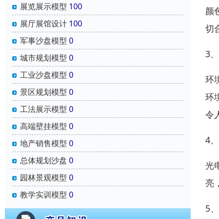
展览展示模型
100
颜
展厅展馆设计
100
切
军事沙盘模型
0
3
城市规划模型
0
工业沙盘模型
0
环
景区规划模型
0
环
工法展示模型
0
令
高端壁挂模型
0
4
地产销售模型
0
总体规划沙盘
0
光
园林景观模型
0
亮
教学实训模型
0
5