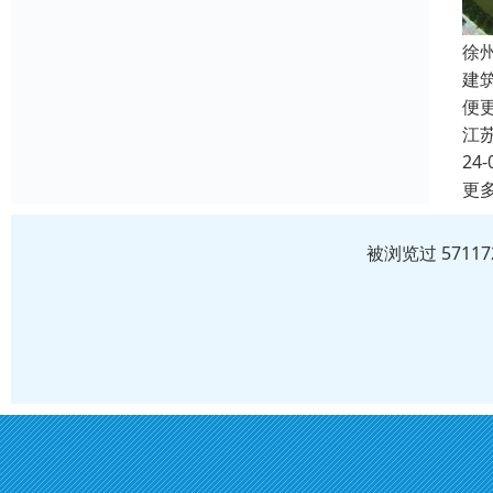
徐
建
便
江
24-
更
被浏览过 571