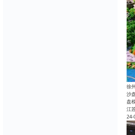
徐
沙
盘
江
24-