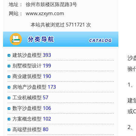
地址：
徐州市鼓楼区陈琵路3号
网站：
www.xzxym.com
本站共被浏览过 5711721 次
建筑沙盘模型
393
沙
别墅模型设计
199
验
商业建筑模型
190
1
房地产沙盘模型
173
工业机械模型
57
建
数字沙盘模型
106
或
方案概念模型
102
2
高端壁挂模型
80