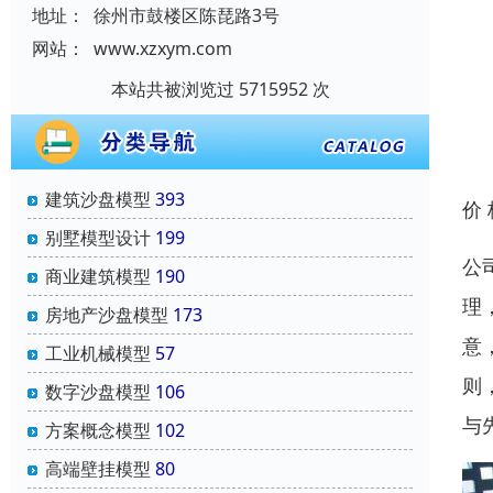
地址：
徐州市鼓楼区陈琵路3号
网站：
www.xzxym.com
本站共被浏览过 5715952 次
建筑沙盘模型
393
价
别墅模型设计
199
公
商业建筑模型
190
理
房地产沙盘模型
173
意
工业机械模型
57
则
数字沙盘模型
106
与
方案概念模型
102
高端壁挂模型
80