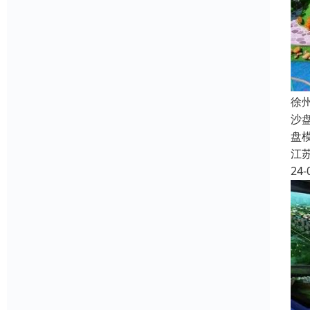
徐
沙
盘
江
24-