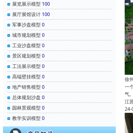
展览展示模型
100
展厅展馆设计
100
军事沙盘模型
0
城市规划模型
0
工业沙盘模型
0
景区规划模型
0
工法展示模型
0
高端壁挂模型
0
徐
一
地产销售模型
0
气
总体规划沙盘
0
江
园林景观模型
0
24-
教学实训模型
0