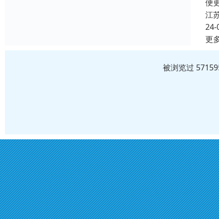
便
江
24-
更
被浏览过 571