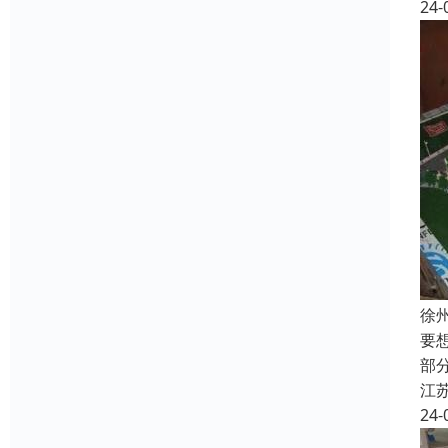
24-
徐
要
部
江
24-