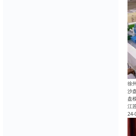
徐
沙
盘
江
24-