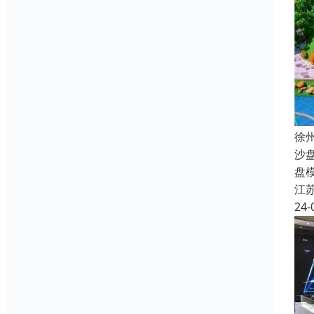
徐
沙
盘
江
24-